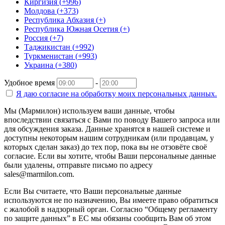
Киргизия
(
+996
)
Молдова
(
+373
)
Республика Абхазия
(
+
)
Республика Южная Осетия
(
+
)
Россия
(
+7
)
Таджикистан
(
+992
)
Туркменистан
(
+993
)
Украина
(
+380
)
Удобное время
-
Я даю согласие на
обработку моих персональных данных.
Мы (Мармилон) используем ваши данные, чтобы
впоследствии связаться с Вами по поводу Вашего запроса или
для обсуждения заказа. Данные хранятся в нашей системе и
доступны некоторым нашим сотрудникам (или продавцам, у
которых сделан заказ) до тех пор, пока вы не отзовёте своё
согласие. Если вы хотите, чтобы Ваши персональные данные
были удалены, отправьте письмо по адресу
sales@marmilon.com.
Если Вы считаете, что Ваши персональные данные
используются не по назначению, Вы имеете право обратиться
с жалобой в надзорный орган. Согласно “Общему регламенту
по защите данных” в ЕС мы обязаны сообщить Вам об этом