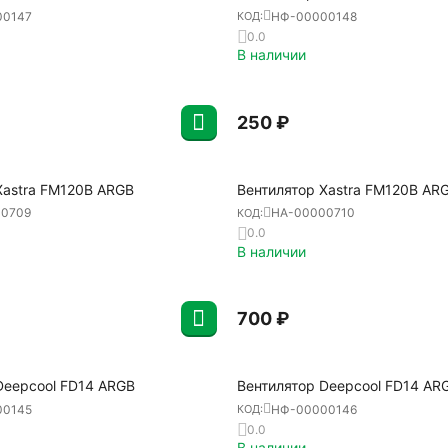
00147
НФ-00000148
КОД:
0.0
В наличии
‍250‍
₽
Xastra FM120B ARGB
Вентилятор Xastra FM120B AR
00709
НА-00000710
КОД:
0.0
В наличии
‍700‍
₽
Deepcool FD14 ARGB
Вентилятор Deepcool FD14 AR
00145
НФ-00000146
КОД:
0.0
В наличии