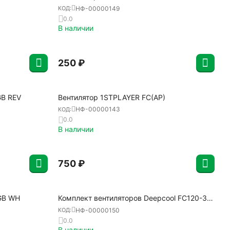
НФ-00000149
КОД:
0.0
В наличии
‍250‍
₽
GB REV
Вентилятор 1STPLAYER FC(AP)
НФ-00000143
КОД:
0.0
В наличии
‍750‍
₽
GB WH
Комплект вентиляторов Deepcool FC120-3-
IN-1
НФ-00000150
КОД:
0.0
В наличии