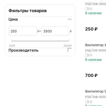
НФ-000
КОД:
0.0
Фильтры товаров
В наличии
Цена
‍250‍
₽
–
₽
₽
Вентилятор 
250
₽
3500
₽
Производитель
НА-000
КОД:
0.0
В наличии
‍700‍
₽
Вентилятор 
НФ-000
КОД:
0.0
В наличии