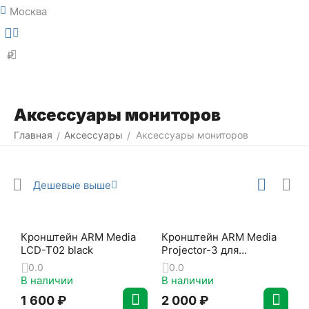
Москва
Меню
Найти
₽
Аксессуары мониторов
Главная
Аксессуары
Аксессуары мониторов
/
/
Дешевые выше
Кронштейн ARM Media
Кронштейн ARM Media
LCD-T02 black
Projector-3 для
проекторов
0.0
0.0
В наличии
В наличии
1 600
₽
2 000
₽