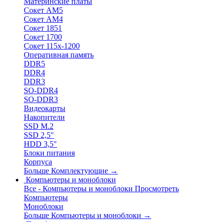
Материнские платы
Сокет АМ5
Сокет АМ4
Сокет 1851
Сокет 1700
Сокет 115х-1200
Оперативная память
DDR5
DDR4
DDR3
SO-DDR4
SO-DDR3
Видеокарты
Накопители
SSD M.2
SSD 2,5"
HDD 3,5"
Блоки питания
Корпуса
Больше Комплектующие
→
Компьютеры и моноблоки
Все - Компьютеры и моноблоки
Просмотреть
Компьютеры
Моноблоки
Больше Компьютеры и моноблоки
→