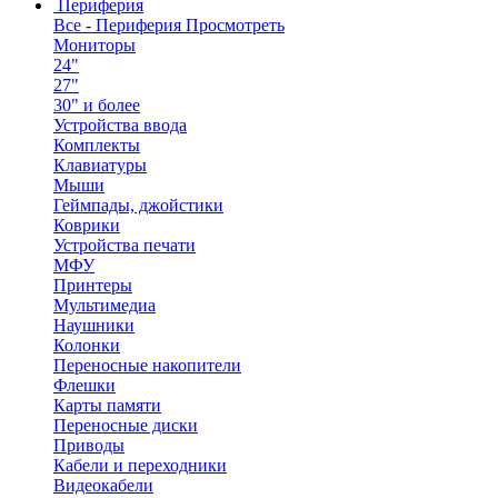
Периферия
Все - Периферия
Просмотреть
Мониторы
24"
27"
30" и более
Устройства ввода
Комплекты
Клавиатуры
Мыши
Геймпады, джойстики
Коврики
Устройства печати
МФУ
Принтеры
Мультимедиа
Наушники
Колонки
Переносные накопители
Флешки
Карты памяти
Переносные диски
Приводы
Кабели и переходники
Видеокабели