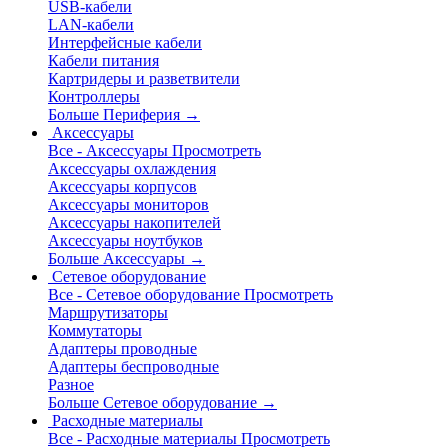
USB-кабели
LAN-кабели
Интерфейсные кабели
Кабели питания
Картридеры и разветвители
Контроллеры
Больше Периферия
→
Аксессуары
Все - Аксессуары
Просмотреть
Аксессуары охлаждения
Аксессуары корпусов
Аксессуары мониторов
Аксессуары накопителей
Аксессуары ноутбуков
Больше Аксессуары
→
Сетевое оборудование
Все - Сетевое оборудование
Просмотреть
Маршрутизаторы
Коммутаторы
Адаптеры проводные
Адаптеры беспроводные
Разное
Больше Сетевое оборудование
→
Расходные материалы
Все - Расходные материалы
Просмотреть