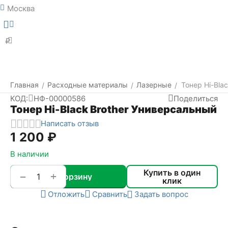
Москва
Меню
Найти
₽
Главная
Расходные материалы
Лазерные
Тонер Hi-Bla
/
/
/
КОД:
НФ-00000586
Поделиться
Тонер Hi-Black Brother Универсальный
Написать отзыв
1 200
₽
В наличии
Купить в один
+
−
В корзину
клик
Отложить
Сравнить
Задать вопрос