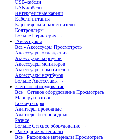
USB-кабели
LAN-кабели
Интерфейсные кабели
Кабели питания
Картридеры и разветвители
Контроллеры
Больше Периферия
→
Аксессуары
Все - Аксессуары
Просмотреть
Аксессуары охлаждения
Аксессуары корпусов
Аксессуары мониторов
Аксессуары накопителей
Аксессуары ноутбуков
Больше Аксессуары
→
Сетевое оборудование
Все - Сетевое оборудование
Просмотреть
Маршрутизаторы
Коммутаторы
Адаптеры проводные
Адаптеры беспроводные
Разное
Больше Сетевое оборудование
→
Расходные материалы
Все - Расходные материалы
Просмотреть