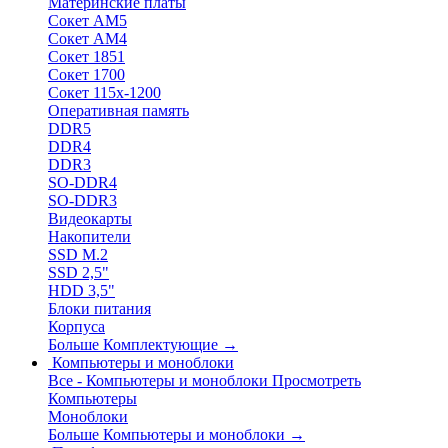
Материнские платы
Сокет АМ5
Сокет АМ4
Сокет 1851
Сокет 1700
Сокет 115х-1200
Оперативная память
DDR5
DDR4
DDR3
SO-DDR4
SO-DDR3
Видеокарты
Накопители
SSD M.2
SSD 2,5"
HDD 3,5"
Блоки питания
Корпуса
Больше Комплектующие
→
Компьютеры и моноблоки
Все - Компьютеры и моноблоки
Просмотреть
Компьютеры
Моноблоки
Больше Компьютеры и моноблоки
→