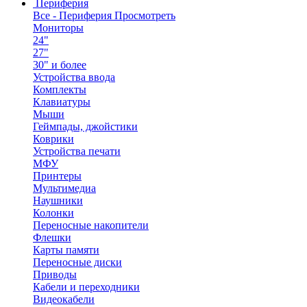
Периферия
Все - Периферия
Просмотреть
Мониторы
24"
27"
30" и более
Устройства ввода
Комплекты
Клавиатуры
Мыши
Геймпады, джойстики
Коврики
Устройства печати
МФУ
Принтеры
Мультимедиа
Наушники
Колонки
Переносные накопители
Флешки
Карты памяти
Переносные диски
Приводы
Кабели и переходники
Видеокабели