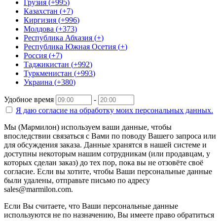
Грузия
(
+995
)
Казахстан
(
+7
)
Киргизия
(
+996
)
Молдова
(
+373
)
Республика Абхазия
(
+
)
Республика Южная Осетия
(
+
)
Россия
(
+7
)
Таджикистан
(
+992
)
Туркменистан
(
+993
)
Украина
(
+380
)
Удобное время
-
Я даю согласие на
обработку моих персональных данных.
Мы (Мармилон) используем ваши данные, чтобы
впоследствии связаться с Вами по поводу Вашего запроса или
для обсуждения заказа. Данные хранятся в нашей системе и
доступны некоторым нашим сотрудникам (или продавцам, у
которых сделан заказ) до тех пор, пока вы не отзовёте своё
согласие. Если вы хотите, чтобы Ваши персональные данные
были удалены, отправьте письмо по адресу
sales@marmilon.com.
Если Вы считаете, что Ваши персональные данные
используются не по назначению, Вы имеете право обратиться