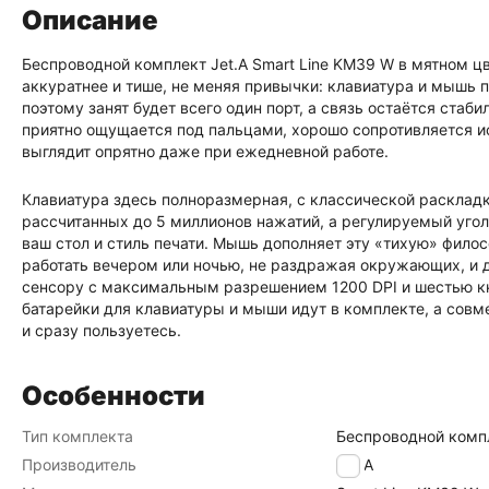
Описание
Беспроводной комплект Jet.A Smart Line KM39 W в мятном ц
аккуратнее и тише, не меняя привычки: клавиатура и мышь 
поэтому занят будет всего один порт, а связь остаётся стаб
приятно ощущается под пальцами, хорошо сопротивляется ис
выглядит опрятно даже при ежедневной работе.
Клавиатура здесь полноразмерная, с классической расклад
рассчитанных до 5 миллионов нажатий, а регулируемый угол
ваш стол и стиль печати. Мышь дополняет эту «тихую» фил
работать вечером или ночью, не раздражая окружающих, и 
сенсору с максимальным разрешением 1200 DPI и шестью кн
батарейки для клавиатуры и мыши идут в комплекте, а сов
и сразу пользуетесь.
Особенности
Тип комплекта
Беспроводной комп
Производитель
Jet.A