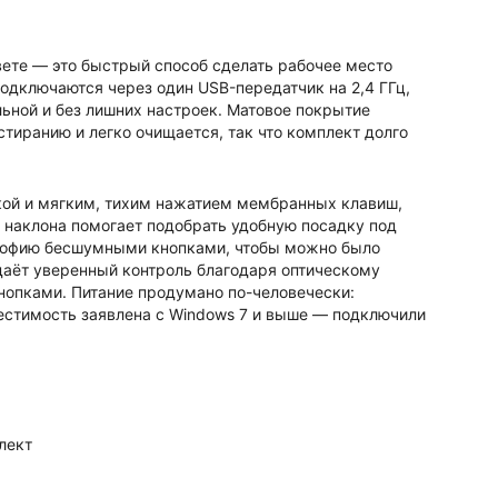
вете — это быстрый способ сделать рабочее место
подключаются через один USB-передатчик на 2,4 ГГц,
ильной и без лишних настроек. Матовое покрытие
тиранию и легко очищается, так что комплект долго
кой и мягким, тихим нажатием мембранных клавиш,
 наклона помогает подобрать удобную посадку под
ософию бесшумными кнопками, чтобы можно было
даёт уверенный контроль благодаря оптическому
опками. Питание продумано по-человечески:
местимость заявлена с Windows 7 и выше — подключили
лект