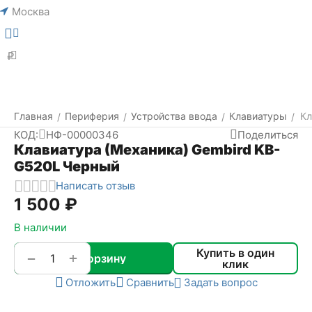
Москва
Меню
Найти
₽
Главная
Периферия
Устройства ввода
Клавиатуры
Кл
/
/
/
/
КОД:
НФ-00000346
Поделиться
Клавиатура (Механика) Gembird KB-
G520L Черный
Написать отзыв
1 500
₽
В наличии
Купить в один
+
−
В корзину
клик
Отложить
Сравнить
Задать вопрос