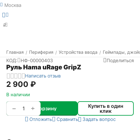
Москва
Меню
Найти
₽
Главная
Периферия
Устройства ввода
Геймпады, джой
/
/
/
КОД:
НФ-00000403
Поделиться
Руль Hama uRage GripZ
Написать отзыв
2 900
₽
В наличии
Купить в один
+
−
В корзину
клик
Отложить
Сравнить
Задать вопрос