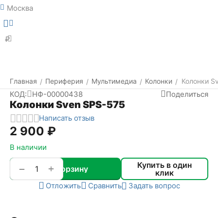
Москва
Меню
Найти
₽
Главная
Периферия
Мультимедиа
Колонки
Колонки S
/
/
/
/
КОД:
НФ-00000438
Поделиться
Колонки Sven SPS-575
Написать отзыв
2 900
₽
В наличии
Купить в один
+
−
В корзину
клик
Отложить
Сравнить
Задать вопрос