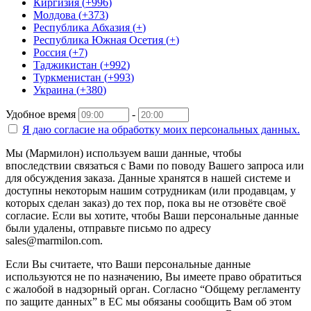
Киргизия
(
+996
)
Молдова
(
+373
)
Республика Абхазия
(
+
)
Республика Южная Осетия
(
+
)
Россия
(
+7
)
Таджикистан
(
+992
)
Туркменистан
(
+993
)
Украина
(
+380
)
Удобное время
-
Я даю согласие на
обработку моих персональных данных.
Мы (Мармилон) используем ваши данные, чтобы
впоследствии связаться с Вами по поводу Вашего запроса или
для обсуждения заказа. Данные хранятся в нашей системе и
доступны некоторым нашим сотрудникам (или продавцам, у
которых сделан заказ) до тех пор, пока вы не отзовёте своё
согласие. Если вы хотите, чтобы Ваши персональные данные
были удалены, отправьте письмо по адресу
sales@marmilon.com.
Если Вы считаете, что Ваши персональные данные
используются не по назначению, Вы имеете право обратиться
с жалобой в надзорный орган. Согласно “Общему регламенту
по защите данных” в ЕС мы обязаны сообщить Вам об этом