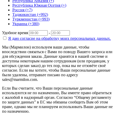
Республика Абхазия
(
+
)
Республика Южная Осетия
(
+
)
Россия
(
+7
)
Таджикистан
(
+992
)
Туркменистан
(
+993
)
Украина
(
+380
)
Удобное время
-
Я даю согласие на
обработку моих персональных данных.
Мы (Мармилон) используем ваши данные, чтобы
впоследствии связаться с Вами по поводу Вашего запроса или
для обсуждения заказа. Данные хранятся в нашей системе и
доступны некоторым нашим сотрудникам (или продавцам, у
которых сделан заказ) до тех пор, пока вы не отзовёте своё
согласие. Если вы хотите, чтобы Ваши персональные данные
были удалены, отправьте письмо по адресу
sales@marmilon.com.
Если Вы считаете, что Ваши персональные данные
используются не по назначению, Вы имеете право обратиться
с жалобой в надзорный орган. Согласно “Общему регламенту
по защите данных” в ЕС мы обязаны сообщить Вам об этом
праве, однако мы не планируем использовать Ваши данные не
по назначению.