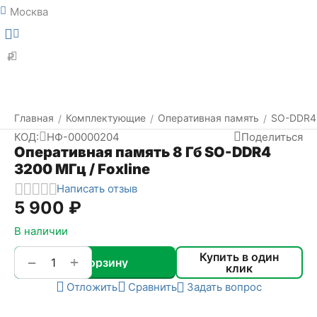
Москва
Меню
Найти
₽
Главная
Комплектующие
Оперативная память
SO-DDR4
/
/
/
КОД:
НФ-00000204
Поделиться
Оперативная память 8 Гб SO-DDR4
3200 МГц / Foxline
Написать отзыв
5 900
₽
В наличии
Купить в один
+
−
В корзину
клик
Отложить
Сравнить
Задать вопрос