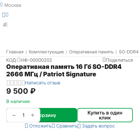
Москва
Меню
Найти
₽
Главная
Комплектующие
Оперативная память
SO-DDR4
/
/
/
КОД:
НФ-00000202
Поделиться
Оперативная память 16 Гб SO-DDR4
2666 МГц / Patriot Signature
Написать отзыв
9 500
₽
В наличии
Купить в один
+
−
В корзину
клик
Отложить
Сравнить
Задать вопрос