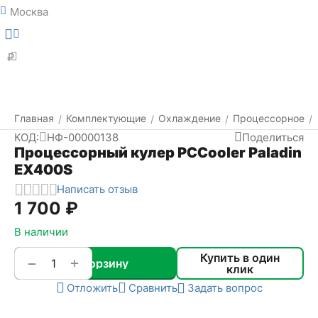
Москва
Меню
Найти
₽
Главная
Комплектующие
Охлаждение
Процессорное
/
/
/
/
КОД:
НФ-00000138
Поделиться
Процессорный кулер PCCooler Paladin
EX400S
Написать отзыв
1 700
₽
В наличии
Купить в один
+
−
В корзину
клик
Отложить
Сравнить
Задать вопрос