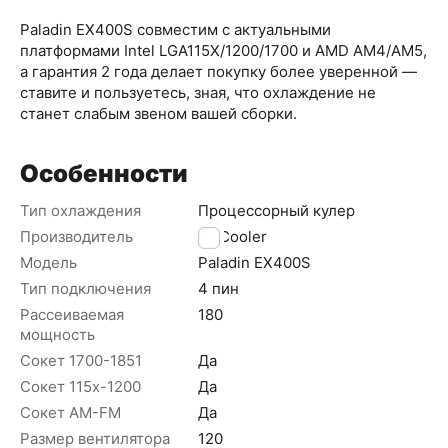
Paladin EX400S совместим с актуальными
платформами Intel LGA115X/1200/1700 и AMD AM4/AM5,
а гарантия 2 года делает покупку более уверенной —
ставите и пользуетесь, зная, что охлаждение не
станет слабым звеном вашей сборки.
Особенности
Тип охлаждения
Процессорный кулер
Производитель
PCCooler
Модель
Paladin EX400S
Тип подключения
4 пин
Рассеиваемая
180
мощность
Сокет 1700-1851
Да
Сокет 115х-1200
Да
Сокет AM-FM
Да
Размер вентилятора
120