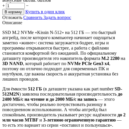
Бонусные баллы:
баллов
+
−
Купить в один клик
В корзину
Отложить
Сравнить
Задать вопрос
Описание
SSD M.2 NVMe «Kissin N-512» на 512 ГБ — это быстрый
апгрейд, после которого компьютер начинает ощущаться
заметно «живее»: система загружается бодрее, игры и
программы открываются быстрее, а работа с файлами
становится комфортной без ожиданий. По официальному
даташиту производителя это накопитель формата
M.2 2280
на
3D NAND
, который работает по
NVMe PCIe Gen3 x4
,
поэтому он отлично подходит для современных ПК и
ноутбуков, где важны скорость и аккуратная установка без
лишних проводов.
Для ёмкости
512 ГБ
(в даташите указана как part number
SD-
512M2N
) заявлена последовательная производительность
до
2400 МБ/с на чтение и до 2000 МБ/с на запись
— этого
достаточно, чтобы реально почувствовать разницу в
повседневном использовании. А чтобы апгрейд был
спокойным, производитель указывает ресурс надёжности
до 2
млн часов MTBF
и
3-летнюю ограниченную гарантию
—
то есть это вариант из серии «поставил и пользуешься».