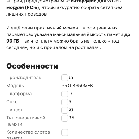
апгрейд предусмотрен
M.2-интерфейс для Wi-Fi-
модуля (PCIe)
, чтобы аккуратно собрать сетап без
лишних проводов.
И ещё один практичный момент: в официальных
параметрах указана максимальная ёмкость памяти
до
96 ГБ
, так что плату можно брать не только «под
сегодня», но и с прицелом на рост задач.
Особенности
Производитель
Onda
Модель
PRO B650M-B
Платформа
AMD
Сокет
AM5
Чипсет
B650
Тип оперативной
DDR5
памяти
Количество слотов
2
памяти