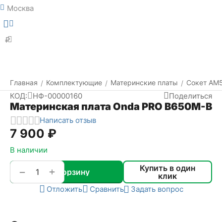
Москва
Меню
Найти
₽
Главная
Комплектующие
Материнские платы
Сокет АМ
/
/
/
КОД:
НФ-00000160
Поделиться
Материнская плата Onda PRO B650M-B
Написать отзыв
7 900
₽
В наличии
Купить в один
+
−
В корзину
клик
Отложить
Сравнить
Задать вопрос