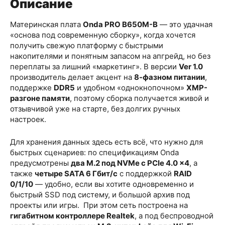
Описание
Материнская плата
Onda PRO B650M-B
— это удачная
«основа под современную сборку», когда хочется
получить свежую платформу с быстрыми
накопителями и понятным запасом на апгрейд, но без
переплаты за лишний «маркетинг». В версии
Ver 1.0
производитель делает акцент на
8-фазном питании
,
поддержке
DDR5
и удобном «однокнопочном»
XMP-
разгоне памяти
, поэтому сборка получается живой и
отзывчивой уже на старте, без долгих ручных
настроек.
Для хранения данных здесь есть всё, что нужно для
быстрых сценариев: по спецификациям Onda
предусмотрены
два M.2 под NVMe с PCIe 4.0 x4
, а
также
четыре SATA 6 Гбит/с
с поддержкой
RAID
0/1/10
— удобно, если вы хотите одновременно и
быстрый SSD под систему, и большой архив под
проекты или игры.
При этом сеть построена на
гигабитном контроллере Realtek
, а под беспроводной