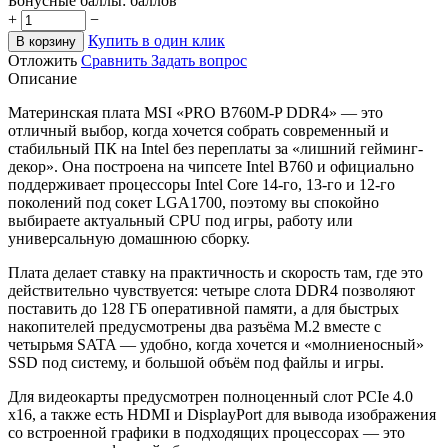
Бонусные баллы:
баллов
+
−
Купить в один клик
В корзину
Отложить
Сравнить
Задать вопрос
Описание
Материнская плата MSI «PRO B760M-P DDR4» — это
отличный выбор, когда хочется собрать современный и
стабильный ПК на Intel без переплаты за «лишний гейминг-
декор». Она построена на чипсете Intel B760 и официально
поддерживает процессоры Intel Core 14-го, 13-го и 12-го
поколений под сокет LGA1700, поэтому вы спокойно
выбираете актуальный CPU под игры, работу или
универсальную домашнюю сборку.
Плата делает ставку на практичность и скорость там, где это
действительно чувствуется: четыре слота DDR4 позволяют
поставить до 128 ГБ оперативной памяти, а для быстрых
накопителей предусмотрены два разъёма M.2 вместе с
четырьмя SATA — удобно, когда хочется и «молниеносный»
SSD под систему, и большой объём под файлы и игры.
Для видеокарты предусмотрен полноценный слот PCIe 4.0
x16, а также есть HDMI и DisplayPort для вывода изображения
со встроенной графики в подходящих процессорах — это