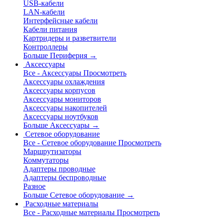
USB-кабели
LAN-кабели
Интерфейсные кабели
Кабели питания
Картридеры и разветвители
Контроллеры
Больше Периферия
→
Аксессуары
Все - Аксессуары
Просмотреть
Аксессуары охлаждения
Аксессуары корпусов
Аксессуары мониторов
Аксессуары накопителей
Аксессуары ноутбуков
Больше Аксессуары
→
Сетевое оборудование
Все - Сетевое оборудование
Просмотреть
Маршрутизаторы
Коммутаторы
Адаптеры проводные
Адаптеры беспроводные
Разное
Больше Сетевое оборудование
→
Расходные материалы
Все - Расходные материалы
Просмотреть