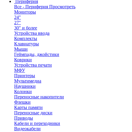
Периферия
Все - Периферия
Просмотреть
Мониторы
24"
27"
30" и более
Устройства ввода
Комплекты
Клавиатуры
Мыши
Геймпады, джойстики
Коврики
Устройства печати
МФУ
Принтеры
Мультимедиа
Наушники
Колонки
Переносные накопители
Флешки
Карты памяти
Переносные диски
Приводы
Кабели и переходники
Видеокабели