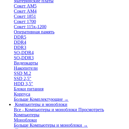
Материнские платы
Сокет АМ5
Сокет АМ4
Сокет 1851
Сокет 1700
Сокет 115х-1200
Оперативная память
DDR5
DDR4
DDR3
SO-DDR4
SO-DDR3
Видеокарты
Накопители
SSD M.2
SSD 2,5"
HDD 3,5"
Блоки питания
Корпуса
Больше Комплектующие
→
Компьютеры и моноблоки
Все - Компьютеры и моноблоки
Просмотреть
Компьютеры
Моноблоки
Больше Компьютеры и моноблоки
→