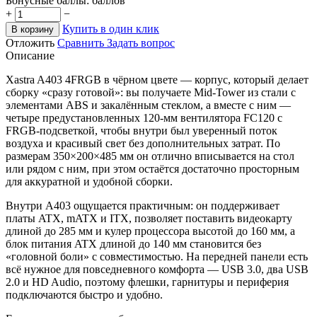
Бонусные баллы:
баллов
+
−
Купить в один клик
В корзину
Отложить
Сравнить
Задать вопрос
Описание
Xastra A403 4FRGB в чёрном цвете — корпус, который делает
сборку «сразу готовой»: вы получаете Mid-Tower из стали с
элементами ABS и закалённым стеклом, а вместе с ним —
четыре предустановленных 120-мм вентилятора FC120 с
FRGB-подсветкой, чтобы внутри был уверенный поток
воздуха и красивый свет без дополнительных затрат. По
размерам 350×200×485 мм он отлично вписывается на стол
или рядом с ним, при этом остаётся достаточно просторным
для аккуратной и удобной сборки.
Внутри A403 ощущается практичным: он поддерживает
платы ATX, mATX и ITX, позволяет поставить видеокарту
длиной до 285 мм и кулер процессора высотой до 160 мм, а
блок питания ATX длиной до 140 мм становится без
«головной боли» с совместимостью. На передней панели есть
всё нужное для повседневного комфорта — USB 3.0, два USB
2.0 и HD Audio, поэтому флешки, гарнитуры и периферия
подключаются быстро и удобно.