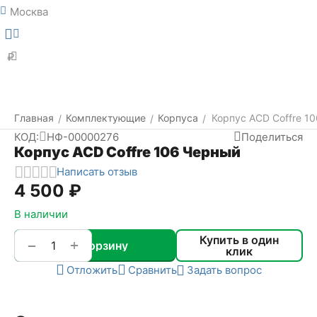
Москва
Меню
Найти
₽
Главная
Комплектующие
Корпуса
Корпус ACD Coffre 1
/
/
/
КОД:
НФ-00000276
Поделиться
Корпус ACD Coffre 106 Черный
Написать отзыв
4 500
₽
В наличии
Купить в один
+
−
В корзину
клик
Отложить
Сравнить
Задать вопрос