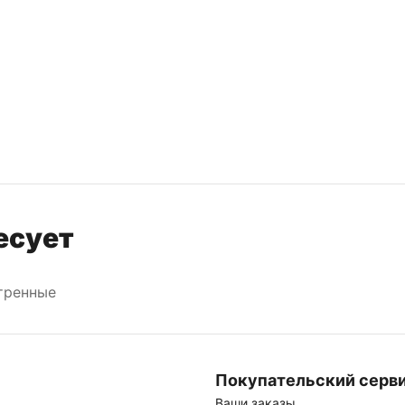
есует
тренные
Покупательский серв
Ваши заказы