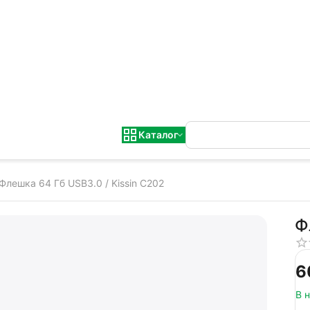
Каталог
Флешка 64 Гб USB3.0 / Kissin C202
Ф
‍6
В 